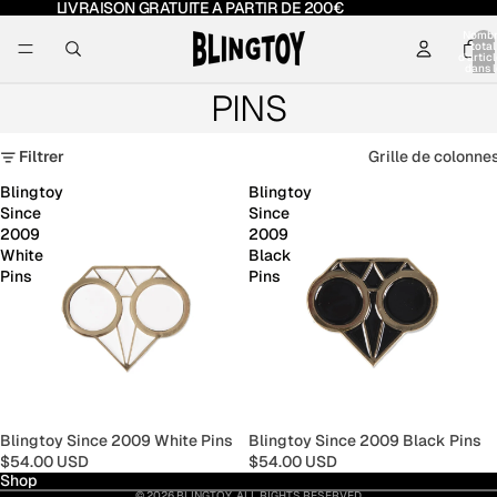
LIVRAISON GRATUITE A PARTIR DE 200€
Nomb
total
d’artic
dans l
panier:
PINS
Filtrer
Grille de colonne
Blingtoy
Blingtoy
Since
Since
2009
2009
White
Black
Pins
Pins
Blingtoy Since 2009 White Pins
Blingtoy Since 2009 Black Pins
$54.00 USD
$54.00 USD
Shop
© 2026
BLINGTOY
,
ALL RIGHTS RESERVED