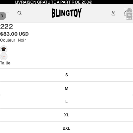
LIVRAISON GRATUITE A PARTIR DE 200€
Nomb
total
/
3
d’artic
dans l
panier:
222
$83.00 USD
Couleur
Noir
Taille
S
M
L
XL
2XL