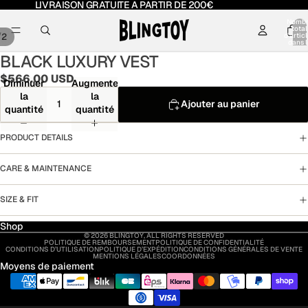
LIVRAISON GRATUITE A PARTIR DE 200€
Nomb
total
/
2
d’artic
dans l
panier:
BLACK LUXURY VEST
$566.00 USD
Diminuer
Augmenter
la
la
Ajouter au panier
quantité
quantité
PRODUCT DETAILS
CARE & MAINTENANCE
SIZE & FIT
Shop
© 2026
BLINGTOY
,
ALL RIGHTS RESERVED
POLITIQUE DE REMBOURSEMENT
POLITIQUE DE CONFIDENTIALITÉ
CONDITIONS D’UTILISATION
POLITIQUE D’EXPÉDITION
CONDITIONS GÉNÉRALES DE VENTE
MENTIONS LÉGALES
COORDONNÉES
Moyens de paiement