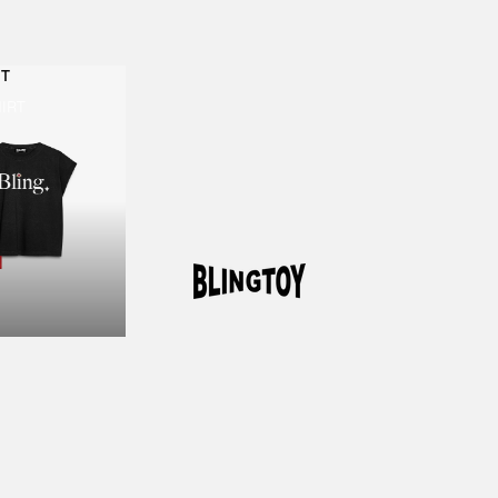
RT
IRT